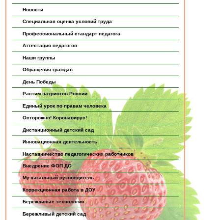
Новости
Специальная оценка условий труда
Профессиональный стандарт педагога
Аттестация педагогов
Наши группы
Обращения граждан
День Победы
Растим патриотов России
Единый урок по правам человека
Осторожно! Коронавирус!
Дистанционный детский сад
Инновационная деятельность
Наставничество педагогических работников
Внедрение ФОП ДО
Музыкальный руководитель
Коррекционная работа в ДОУ
Бережливые технологии
Бережливый детский сад