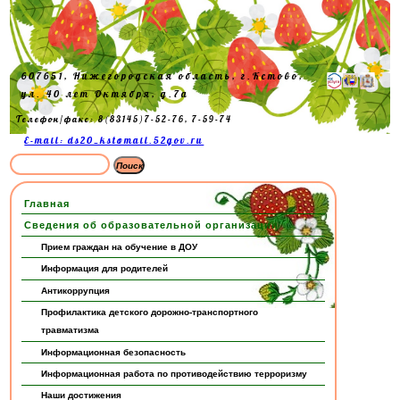
607651, Нижегородская область, г.Кстово,
ул. 40 лет Октября, д.7а
Телефон/факс: 8(83145)7-52-76, 7-59-74
E-mail: ds20_kst@mail.52gov.ru
Главная
Сведения об образовательной организации
Прием граждан на обучение в ДОУ
Информация для родителей
Антикоррупция
Профилактика детского дорожно-транспортного
травматизма
Информационная безопасность
Информационная работа по противодействию терроризму
Наши достижения