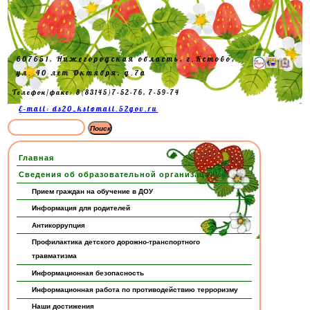
607651, Нижегородская область, г.Кстово,
ул. 40 лет Октября, д.7а
Телефон/факс: 8(83145)7-52-76, 7-59-74
E-mail: ds20_kst@mail.52gov.ru
Главная
Сведения об образовательной организации
Прием граждан на обучение в ДОУ
Информация для родителей
Антикоррупция
Профилактика детского дорожно-транспортного
травматизма
Информационная безопасность
Информационная работа по противодействию терроризму
Наши достижения