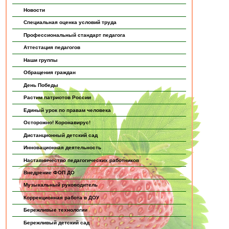
Новости
Специальная оценка условий труда
Профессиональный стандарт педагога
Аттестация педагогов
Наши группы
Обращения граждан
День Победы
Растим патриотов России
Единый урок по правам человека
Осторожно! Коронавирус!
Дистанционный детский сад
Инновационная деятельность
Наставничество педагогических работников
Внедрение ФОП ДО
Музыкальный руководитель
Коррекционная работа в ДОУ
Бережливые технологии
Бережливый детский сад