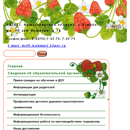
607651, Нижегородская область, г.Кстово,
ул. 40 лет Октября, д.7а
Телефон/факс: 8(83145)7-52-76, 7-59-74
E-mail: ds20_kst@mail.52gov.ru
Главная
Сведения об образовательной организации
Прием граждан на обучение в ДОУ
Информация для родителей
Антикоррупция
Профилактика детского дорожно-транспортного
травматизма
Информационная безопасность
Информационная работа по противодействию терроризму
Наши достижения