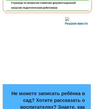
Страница по вопросам снижения документационной
нагрузки педагогическим работникам
Педагог-психолог
Решаем вместе
Люлина Т.В.
Не можете записать ребёнка в
сад? Хотите рассказать о
воспитателях? Знаете, как