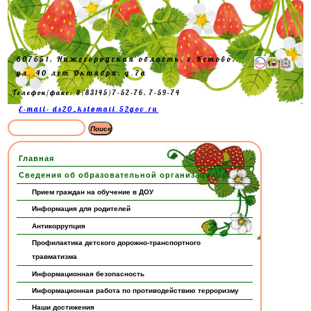
607651, Нижегородская область, г.Кстово,
ул. 40 лет Октября, д.7а
Телефон/факс: 8(83145)7-52-76, 7-59-74
E-mail: ds20_kst@mail.52gov.ru
Главная
Сведения об образовательной организации
Прием граждан на обучение в ДОУ
Информация для родителей
Антикоррупция
Профилактика детского дорожно-транспортного
травматизма
Информационная безопасность
Информационная работа по противодействию терроризму
Наши достижения