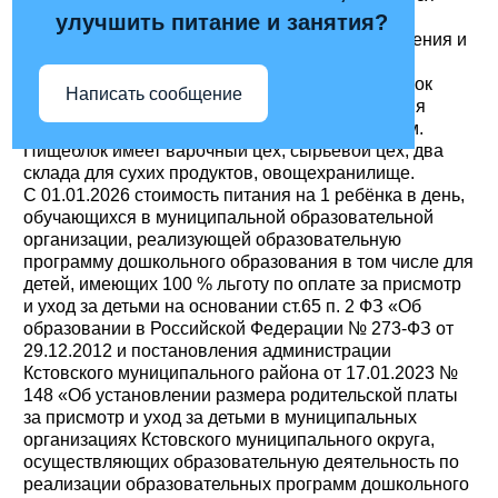
строгое соблюдение санитарно-гигиенических
улучшить питание и занятия?
требований к пищеблоку и процессу приготовления и
хранения пищи. Приготовление пищи
осуществляется на пищеблоке МБДОУ.Пищеблок
Написать сообщение
оснащён всем необходимым для приготовления
пищи оборудованием и уборочным инвентарём.
Пищеблок имеет варочный цех, сырьевой цех, два
склада для сухих продуктов, овощехранилище.
С 01.01.2026 стоимость питания на 1 ребёнка в день,
обучающихся в муниципальной образовательной
организации, реализующей образовательную
программу дошкольного образования в том числе для
детей, имеющих 100 % льготу по оплате за присмотр
и уход за детьми на основании ст.65 п. 2 ФЗ «Об
образовании в Российской Федерации № 273-ФЗ от
29.12.2012 и постановления администрации
Кстовского муниципального района от 17.01.2023 №
148 «Об установлении размера родительской платы
за присмотр и уход за детьми в муниципальных
организациях Кстовского муниципального округа,
осуществляющих образовательную деятельность по
реализации образовательных программ дошкольного