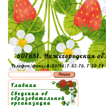
607651, Нижегородская об
Телефон/факс: 8(83145)7-52-76, 7-59-74
Главная
Сведения об
образовательной
организации