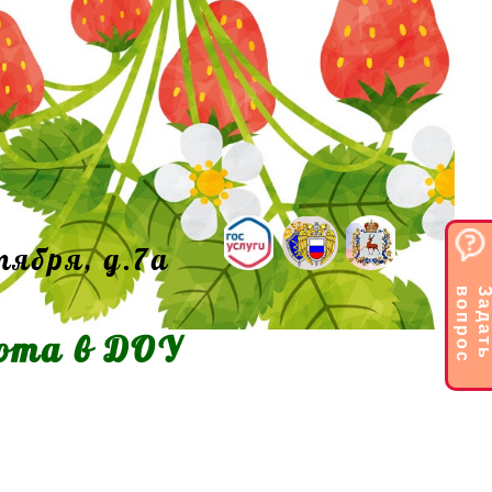
тября, д.7а
с
бота в ДОУ