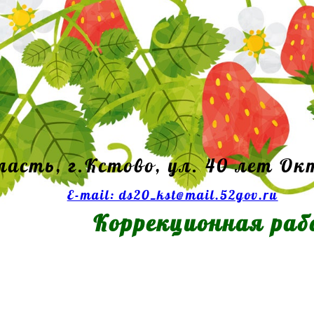
ласть, г.Кстово, ул. 40 лет Ок
E-mail: ds20_kst@mail.52gov.ru
Коррекционная ра