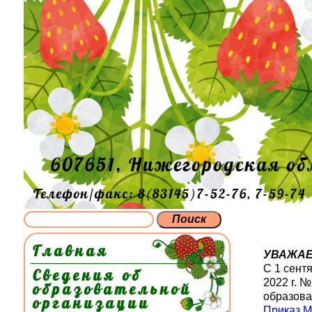
607651, Нижегородская об
Телефон/факс: 8(83145)7-52-76, 7-59-74
Главная
УВАЖАЕ
С 1 сент
Сведения об
2022 г. 
образовательной
образова
организации
Приказ 