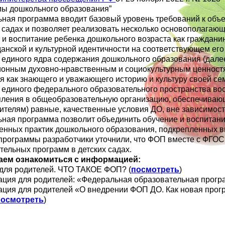
ы дошкольного образования”
ная программа вводит базовый уровень требований к объе
х садах и позволяет реализовать несколько основополагаю
 и воспитание ребенка дошкольного возраста как граждан
данской и культурной идентичности на соответствующем ег
 единого ядра содержания дошкольного образования (дале
ионным духовно-нравственным и социокультурным ценност
я как знающего и уважающего историю и культуру своей се
 единого федерального образовательного пространства вос
пления в общеобразовательную организацию, обеспечивающ
ителям) равные, качественные условия ДО, вне зависимост
ная программа позволит объединить обучение и воспитани
енных практик дошкольного образования, подкрепленных 
 программы разработчики уточнили, что ФОП вместе с ФГОС
тельных программ в детских садах.
аем ознакомиться с информацией:
для родителей. ЧТО ТАКОЕ ФОП? (
посмотреть
)
ация для родителей: «Федеральная образовательная прогр
ация для родителей «О внедрении ФОП ДО. Как новая прог
посмотреть
)