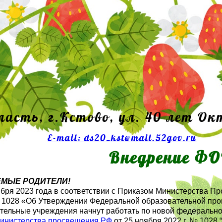
ласть, г.Кстово, ул. 40 лет Ок
E-mail: ds20_kst@mail.52gov.ru
Внедрение Ф
МЫЕ РОДИТЕЛИ!
ября 2023 года в соответствии с Приказом Министерства П
№ 1028 «Об Утверждении Федеральной образовательной п
тельные учреждения начнут работать по новой федеральн
Министерства просвещения РФ
от 25 ноября 2022 г. № 102