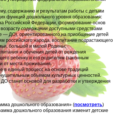
му, содержанию и результатам работы с детьми
щих функций дошкольного уровня образования:
ина Российской Федерации, формирование основ
о возрасту содержании доступными средствами
е — ДО), ориентированного на приобщение детей
ям российского народа, воспитание подрастающего
мьи, большой и малой Родины;
питания и обучения детей от рождения
его ребенку и его родителям (законным
и от места проживания.
е в единый процесс на основе традиций
внушительным объемом культурных ценностей.
 ДО станет основой для разработки и утверждения
амма дошкольного образования» (
посмотреть
)
рамма дошкольного образования изменит детские