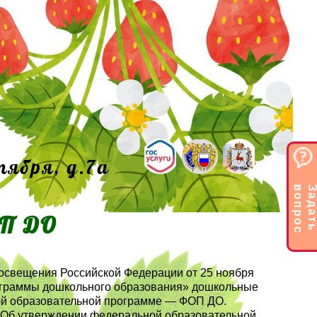
тября, д.7а
с
ОП ДО
росвещения Российской Федерации от 25 ноября
рограммы дошкольного образования» дошкольные
ой образовательной программе — ФОП ДО.
8 “Об утверждении федеральной образовательной