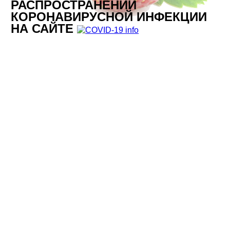
РАСПРОСТРАНЕНИИ
КОРОНАВИРУСНОЙ ИНФЕКЦИИ
НА САЙТЕ
ПОЛЕЗНЫЕ ТЕЛЕФОНЫ
ГОРЯЧАЯ ЛИНИЯ
РОСПОТРЕБНАДЗОРА ПО
КОРОНАВИРУСУ В НИЖНЕМ
НОВГОРОДЕ
:
8(831)250-94-03
ГОРЯЧАЯ ЛИНИЯ ОПЕРАТИВНОГО
ШТАБА В НИЖНЕМ НОВГОРОДЕ:
8(800)2000-112
ПРИЕМНАЯ АДМИНИСТРАЦИИ
КСТОВСКОГО МУНИЦИПАЛЬНОГО
РАЙОН
А: 3-73-73
КСТОВСКАЯ ЦЕНТРАЛЬНАЯ
РАЙОННАЯ БОЛЬНИЦА:
ГОРЯЧАЯ ЛИНИЯ
— 8-930-056-36-56
(С 8.00 ДО 21.00)