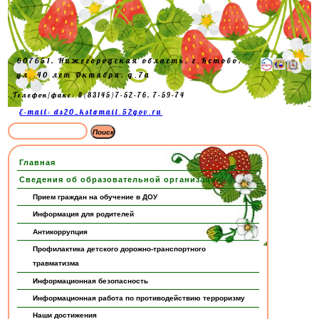
607651, Нижегородская область, г.Кстово,
ул. 40 лет Октября, д.7а
Телефон/факс: 8(83145)7-52-76, 7-59-74
E-mail: ds20_kst@mail.52gov.ru
Главная
Сведения об образовательной организации
Прием граждан на обучение в ДОУ
Информация для родителей
Антикоррупция
Профилактика детского дорожно-транспортного
травматизма
Информационная безопасность
Информационная работа по противодействию терроризму
Наши достижения